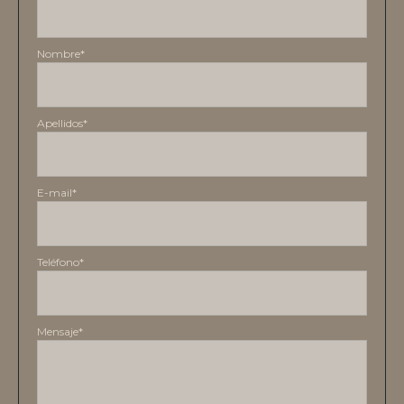
Nombre*
Apellidos*
E-mail*
Teléfono*
Mensaje*