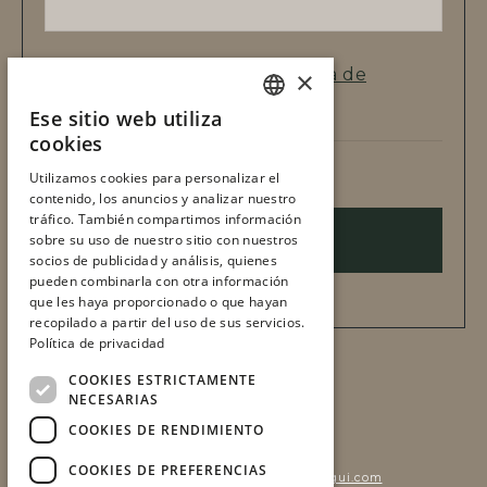
He leído y acepto la
Política de
×
privacidad
Ese sitio web utiliza
SPANISH
cookies
CATALAN
Utilizamos cookies para personalizar el
*Campos obligatorios
contenido, los anuncios y analizar nuestro
tráfico. También compartimos información
ENVIAR
sobre su uso de nuestro sitio con nuestros
socios de publicidad y análisis, quienes
pueden combinarla con otra información
que les haya proporcionado o que hayan
recopilado a partir del uso de sus servicios.
Política de privacidad
COOKIES ESTRICTAMENTE
NECESARIAS
COOKIES DE RENDIMIENTO
h
COOKIES DE PREFERENCIAS
catering@cateringmartinberasategui.com